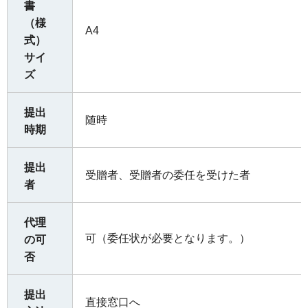
書
（様
A4
式）
サイ
ズ
提出
随時
時期
提出
受贈者、受贈者の委任を受けた者
者
代理
可（委任状が必要となります。）
の可
否
提出
直接窓口へ