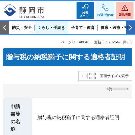
検索
緊急情報
お問い合わせ
メニュー
防災・安全
くらし・手続き
子育て・教育
健康・医療・福祉
ページID：48648
更新日：2026年3月2日
贈与税の納税猶予に関する適格者証明
画面サイズで表示
申請
書等
贈与税の納税猶予に関する適格者証明
の名
称