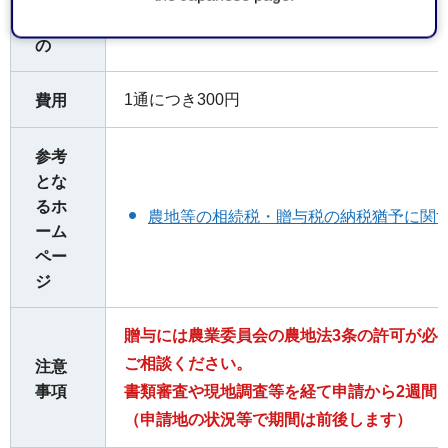
くも
の
1通につき300円
費用
参考
とな
るホ
農地等の相続税・贈与税の納税猶予に関
ーム
ペー
ジ
贈与には農業委員会の農地法3条の許可が必
ご相談ください。
注意
事項
書類審査や現地調査等を経て申請から2週間
（申請地の状況等で期間は前後します）