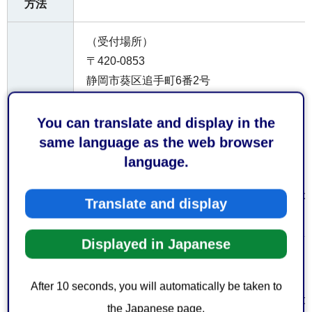
方法
（受付場所）
〒420-0853
静岡市葵区追手町6番2号
葵消防署6階
静岡市農業委員会事務局農政係
You can translate and display in the
受付
窓口
［電話］農政係：054-266-7232
same language as the web browser
（受付時間）
language.
平日8時30分から午後5時15分まで
なお、土日祝日及び年末年始（12月29日か
Translate and display
ておりません。
Displayed in Japanese
お持
ちし
After 10 seconds, you will automatically be taken to
てい
本人確認書類（運転免許証、マイナンバーカ
the Japanese page.
ただ