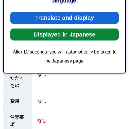
language.
償却資産係 電話 054−221−1048
Translate and display
（受付時間）
平日午前8時30分から午後5時15分まで
Displayed in Japanese
なお、土日祝日及び年末年始（12月29日か
けておりません。
After 10 seconds, you will automatically be taken to
the Japanese page.
お持ち
してい
なし
ただく
もの
なし
費用
注意事
なし
項