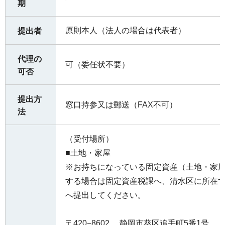
期
原則本人（法人の場合は代表者）
提出者
代理の
可（委任状不要）
可否
提出方
窓口持参又は郵送（FAX不可）
法
（受付場所）
■土地・家屋
※お持ちになっている固定資産（土地・家
する場合は固定資産税課へ、清水区に所在
へ提出してください。
〒420−8602 静岡市葵区追手町5番1号