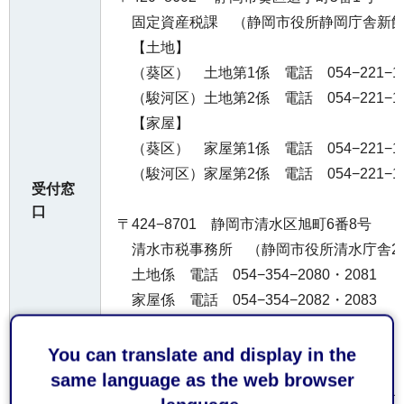
固定資産税課 （静岡市役所静岡庁舎新館2
【土地】
（葵区） 土地第1係 電話 054−221−10
（駿河区）土地第2係 電話 054−221−15
【家屋】
（葵区） 家屋第1係 電話 054−221−10
（駿河区）家屋第2係 電話 054−221−15
受付窓
口
〒424−8701 静岡市清水区旭町6番8号
清水市税事務所 （静岡市役所清水庁舎2
土地係 電話 054−354−2080・2081
家屋係 電話 054−354−2082・2083
■償却資産
You can translate and display in the
〒420−8602 静岡市葵区追手町5番1号
same language as the web browser
静岡市固定資産税課 （静岡市役所静岡庁