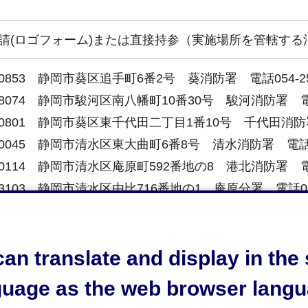
請(ロゴフォーム)または直接持参（実施場所を管轄す
-0853 静岡市葵区追手町6番2号 葵消防署 電話054-255
-8074 静岡市駿河区南八幡町10番30号 駿河消防署 電話0
-0801 静岡市葵区東千代田二丁目1番10号 千代田消防署 電
-0045 静岡市清水区東大曲町6番8号 清水消防署 電話054
-0114 静岡市清水区庵原町592番地の8 港北消防署 電話0
-3103 静岡市清水区由比716番地の1 庵原分署 電話054-
-0926 静岡市清水区村松625番地の4 日本平消防署 電話
-0048 島田市旗指513番地の1 島田消防署 電話0547-
an translate and display in th
-0301 榛原郡吉田町住吉1386番地の5 吉田消防署 電話05
-0523 牧之原市波津191番地1 牧之原消防署 電話0548-
guage as the web browser langu