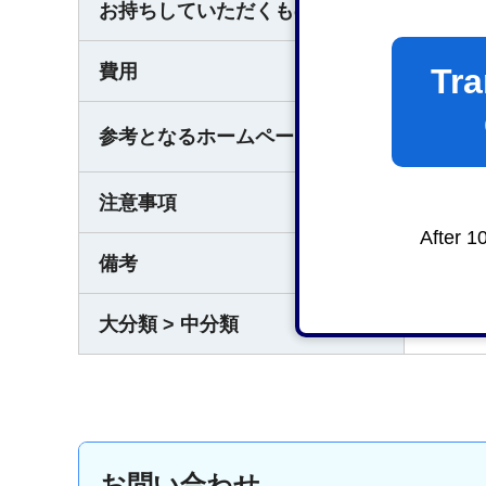
お持ちしていただくもの
届出書
費用
なし
Tra
火
参考となるホームページ
注意事項
なし
After 1
備考
なし
大分類 > 中分類
消防・
お問い合わせ