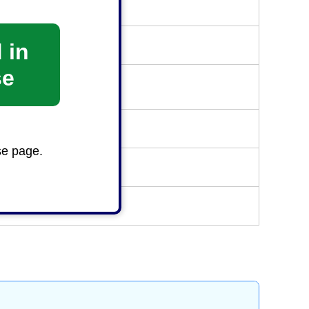
 in
se
se page.