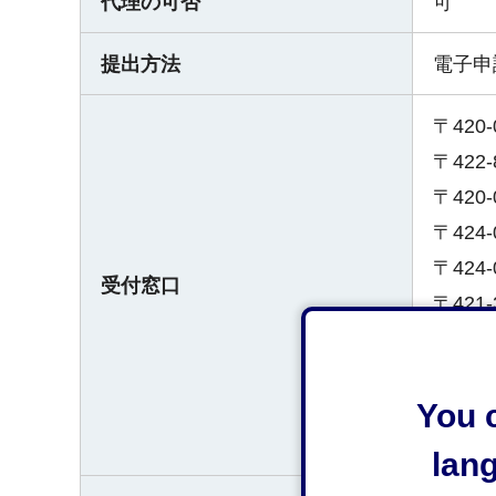
代理の可否
可
提出方法
電子申
〒420
〒422
〒420
〒424
〒424
受付窓口
〒421
〒424
〒427
You c
〒421
〒421
lan