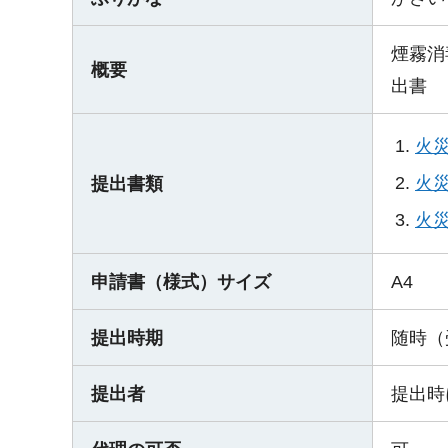
煙霧消
概要
出書
火
火
提出書類
火
申請書（様式）サイズ
A4
提出時期
随時（
提出者
提出時