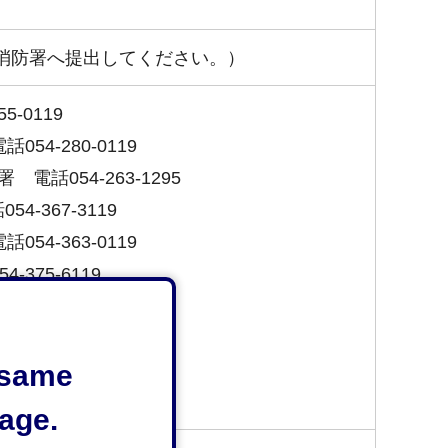
る消防署へ提出してください。）
-0119
54-280-0119
話054-263-1295
-367-3119
54-363-0119
375-6119
054-335-0119
37-0119
e same
48-32-1141
53-0119
age.