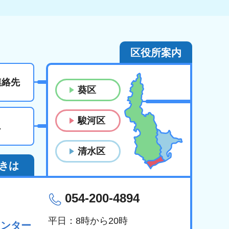
区役所案内
連絡先
葵区
駿河区
ス
清水区
きは
054-200-4894
平日：8時から20時
センター