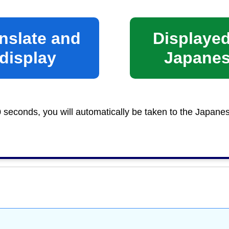
は正副2部必要です。
nslate and
Displayed
display
Japane
災予防に関する申請・届出
0 seconds, you will automatically be taken to the Japane
防災
＞
消防