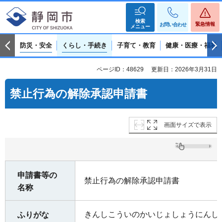
検索
緊急情報
お問い合わせ
メニュー
防災・安全
くらし・手続き
子育て・教育
健康・医療・福祉
ページID：48629
更新日：2026年3月31日
禁止行為の解除承認申請書
画面サイズで表示
申請書等の
禁止行為の解除承認申請書
名称
きんしこういのかいじょしょうにんし
ふりがな