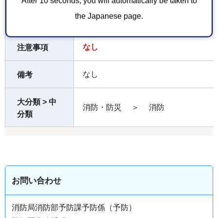
After 10 seconds, you will automatically be taken to
火災予防に関する申請・届出
ホームペー
the Japanese page.
ジ
なし
注意事項
なし
備考
大分類 > 中
消防・防災
＞
消防
分類
お問い合わせ
消防局消防部予防課予防係（予防）