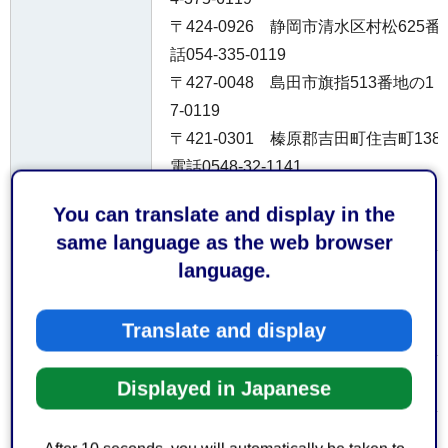
〒424-0926 静岡市清水区村松62
話054-335-0119
〒427-0048 島田市旗指513番地の1
7-0119
〒421-0301 榛原郡吉田町住吉町1
電話0548-32-1141
〒421-0523 牧之原市波津191番地
You can translate and display in the
-53-0119
same language as the web browser
language.
お持ちして
届出書は正副2部必要です。
いただくも
Translate and display
の
なし
費用
Displayed in Japanese
参考となる