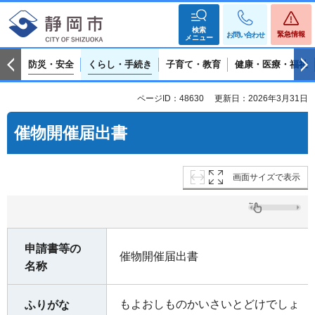
検索
緊急情報
お問い合わせ
メニュー
防災・安全
くらし・手続き
子育て・教育
健康・医療・福祉
ページID：48630
更新日：2026年3月31日
催物開催届出書
画面サイズで表示
申請書等の
催物開催届出書
名称
もよおしものかいさいとどけでしょ
ふりがな