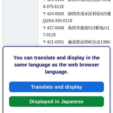
4-375-6119
〒424-0926 静岡市清水区村松62
話054-335-0119
〒427-0048 島田市旗指513番地の1
7-0119
〒421-0301 榛原郡吉田町住吉138
話0548-32-1141
〒421-0523 牧之原市波津191番地
You can translate and display in the
-53-0119
same language as the web browser
language.
お持ちして
届出書は正副2部必要です。
いただくも
Translate and display
の
Displayed in Japanese
なし
費用