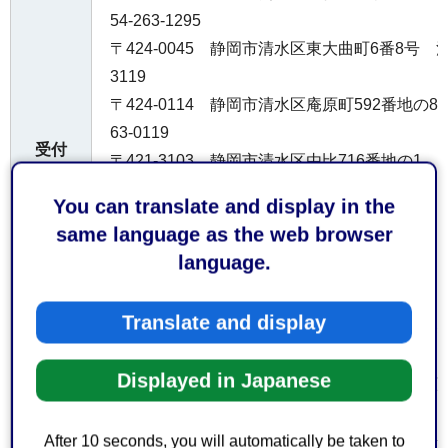
54-263-1295
〒424-0045 静岡市清水区東大曲町6番8号 清
3119
〒424-0114 静岡市清水区庵原町592番地の8
63-0119
受付
〒421-3103 静岡市清水区由比716番地の1 庵
窓口
119
You can translate and display in the
〒424-0926 静岡市清水区村松625番地の4 
same language as the web browser
35-0119
language.
〒427-0048 島田市旗指513番地の1 島田消防署
Translate and display
〒421-0301 榛原郡吉田町住吉町佐吉1386
0548-32-1141
Displayed in Japanese
〒421-0523 牧之原市波津191番地1 牧之原消防
9
After 10 seconds, you will automatically be taken to