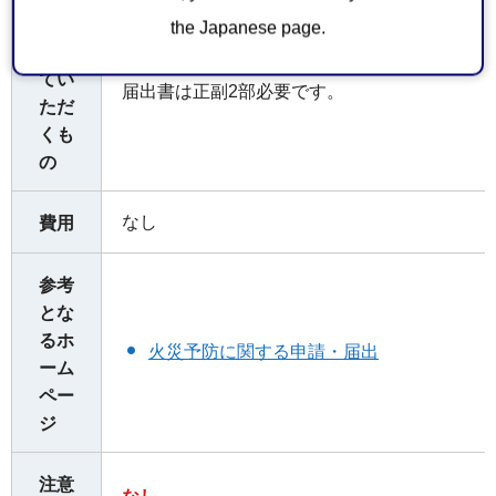
お持
the Japanese page.
ちし
てい
届出書は正副2部必要です。
ただ
くも
の
なし
費用
参考
とな
るホ
火災予防に関する申請・届出
ーム
ペー
ジ
注意