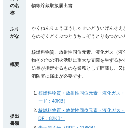
の名
物等貯蔵取扱届出書
称
かくねんりょうほうしゃせいどういげんそえき
ふり
がな
をのぞくどくぶつとうちょぞうとりあつかいと
核燃料物質、放射性同位元素、液化ガス（液化
物その他の消火活動に重大な支障を生ずるおそ
概要
防長が指定するものを業務として貯蔵し、又は
消防署に届出が必要です。
核燃料物質・放射性同位元素・液化ガス・
ード：40KB）
核燃料物質・放射性同位元素・液化ガス・
提出
DF：82KB）
書類
告示第４号（PDF：118KB）