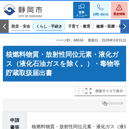
検索
緊急情報
お問い合わせ
メニュー
防災・安全
くらし・手続き
子育て・教育
健康・医療・福祉
ページID：48634
更新日：2026年3月31日
核燃料物質・放射性同位元素・液化ガ
ス（液化石油ガスを除く。）・毒物等
貯蔵取扱届出書
画面サイズで表示
申請
核燃料物質・放射性同位元素・液化ガス（液化
書等