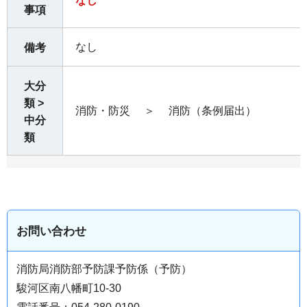
なし
事項
なし
備考
大分
類 >
消防・防災
＞
消防（条例届出）
中分
類
お問い合わせ
消防局消防部予防課予防係（予防）
駿河区南八幡町10-30