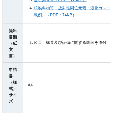
核燃料物質・放射性同位元素・液化ガス・
載例】（PDF：74KB）
提出
書類
位置、構造及び設備に関する図面を添付
（紙
文
書）
申請
書
（様
A4
式）
サイ
ズ