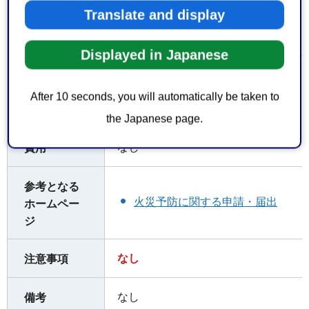
Translate and display
〒421-0523 牧之原市波津191番地
-53-0119
Displayed in Japanese
お持ちして
届出書は正副2部必要です。
いただくも
After 10 seconds, you will automatically be taken to
の
the Japanese page.
なし
費用
参考となる
火災予防に関する申請・届出
ホームペー
ジ
なし
注意事項
なし
備考