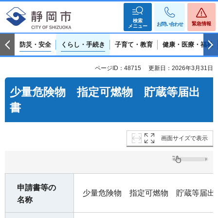
検索
緊急情報
お問い合わせ
メニュー
防災・安全
くらし・手続き
子育て・教育
健康・医療・福祉
ページID：48715
更新日：2026年3月31日
少量危険物 指定可燃物 貯蔵等届出
書
画面サイズで表示
申請書等の
少量危険物 指定可燃物 貯蔵等届出
名称