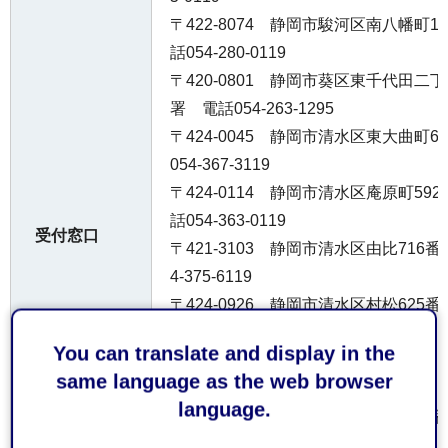
〒422-8074 静岡市駿河区南八幡町
話054-280-0119
〒420-0801 静岡市葵区東千代田二
署 電話054-263-1295
〒424-0045 静岡市清水区東大曲町
054-367-3119
〒424-0114 静岡市清水区庵原町5
話054-363-0119
受付窓口
〒421-3103 静岡市清水区由比716
4-375-6119
〒424-0926 静岡市清水区村松62
話054-335-0119
You can translate and display in the
〒427-0048 島田市旗指513番地の1
same language as the web browser
7-0119
language.
〒421-0301 榛原郡吉田町住吉138
話0548-32-1141