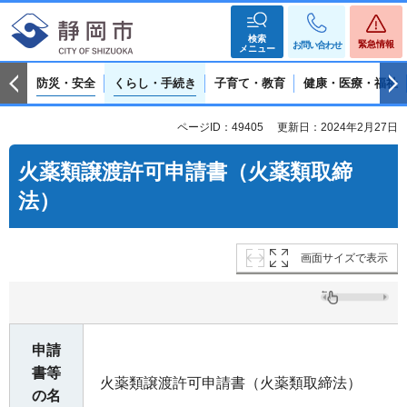
検索
緊急情報
お問い合わせ
メニュー
防災・安全
くらし・手続き
子育て・教育
健康・医療・福祉
ページID：49405
更新日：2024年2月27日
火薬類譲渡許可申請書（火薬類取締
法）
画面サイズで表示
申請
書等
火薬類譲渡許可申請書（火薬類取締法）
の名