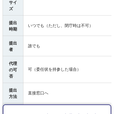
サイ
ズ
提出
いつでも（ただし、閉庁時は不可）
時期
提出
誰でも
者
代理
可（委任状を持参した場合）
の可
否
提出
直接窓口へ
方法
静岡市消防局 予防課 保安係
受付