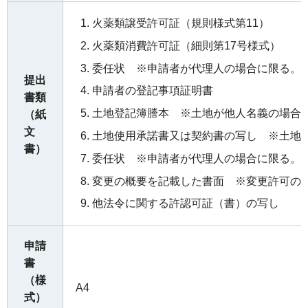
火薬類譲受許可証（規則様式第11）
火薬類消費許可証（細則第17号様式）
委任状 ※申請者が代理人の場合に限る。
提出
申請者の登記事項証明書
書類
土地登記簿謄本 ※土地が他人名義の場合
（紙
文
土地使用承諾書又は契約書の写し ※土地
書）
委任状 ※申請者が代理人の場合に限る。
変更の概要を記載した書面 ※変更許可の
他法令に関する許認可証（書）の写し
申請
書
（様
A4
式）