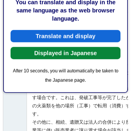
You can translate and display in the
窓口
〒422-8074静岡市駿河区南八幡町10番30号 電話0
same language as the web browser
language.
お持
ちし
てい
Translate and display
なし
ただ
くも
Displayed in Japanese
の
After 10 seconds, you will automatically be taken to
静岡市手数料条例を参照又は問合せ先に事前に
費用
the Japanese page.
譲り渡しの一般的な例は、残火薬類をその所持
す場合です。これは、発破工事等が完了したが
の火薬類を他の場所（工事）で転用（消費）す
す。
その他に、相続、遺贈又は法人の合併により所
業等に伴い販売業者に譲り渡す場合が該当しま