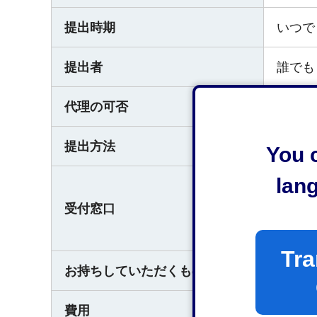
提出時期
いつで
提出者
誰でも
代理の可否
可（委
提出方法
直接窓
You c
lan
静岡市
受付窓口
〒42
電話番号
Tra
お持ちしていただくもの
なし
費用
なし