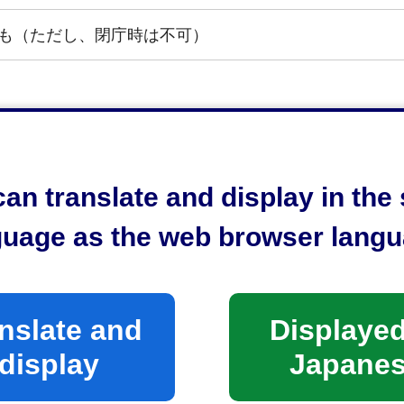
も（ただし、閉庁時は不可）
任状を持参した場合）
口へ
an translate and display in th
guage as the web browser langu
消防局消防部予防課保安係
2-8074 静岡県静岡市駿河区南八幡町10番30号
 054-280-0194
nslate and
Displayed
display
Japane