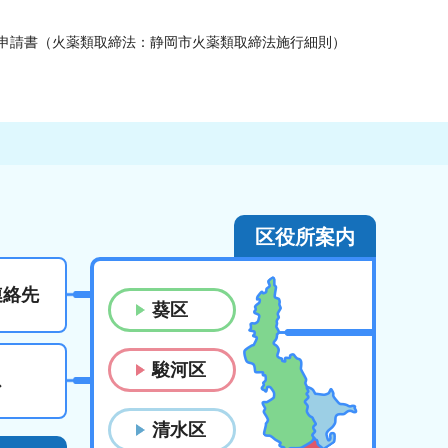
可申請書（火薬類取締法：静岡市火薬類取締法施行細則）
区役所案内
連絡先
葵区
駿河区
ス
清水区