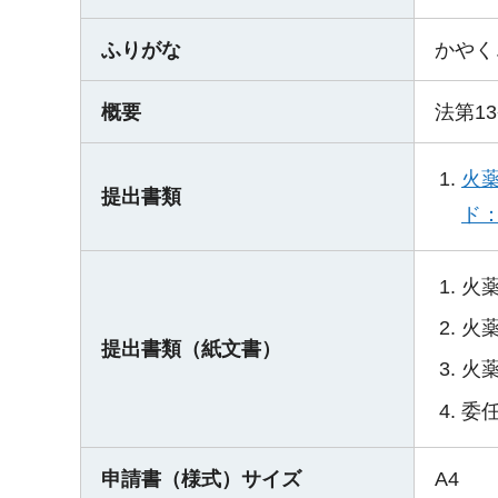
ふりがな
かやく
概要
法第1
火
提出書類
ド：
火
火
提出書類（紙文書）
火
委
申請書（様式）サイズ
A4