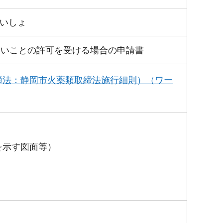
いしょ
ないことの許可を受ける場合の申請書
締法：静岡市火薬類取締法施行細則）（ワー
を示す図面等）