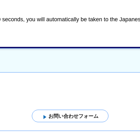
防災
＞
消防
0 seconds, you will automatically be taken to the Japane