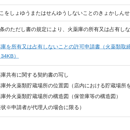
こをしょゆうまたはせんゆうしないことのきょかしんせ
3条のただし書の規定により、火薬庫の所有又は占有し
薬庫を所有又は占有しないことの許可申請書（火薬類取
34KB）
薬庫共有に関する契約書の写し
薬庫外火薬類貯蔵場所の位置図（店内における貯蔵場所
薬庫外火薬類貯蔵場所の構造図（保管庫等の構造図）
任状※申請者が代理人の場合に限る）