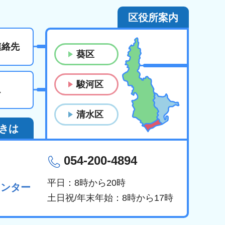
区役所案内
連絡先
葵区
駿河区
ス
清水区
きは
054-200-4894
平日：8時から20時
センター
土日祝/年末年始：8時から17時