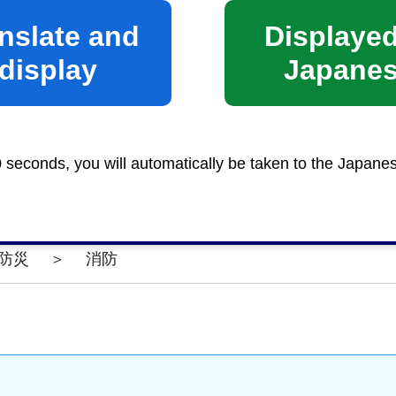
nslate and
Displayed
display
Japane
険物に関する申請・届出
0 seconds, you will automatically be taken to the Japane
防災
＞
消防