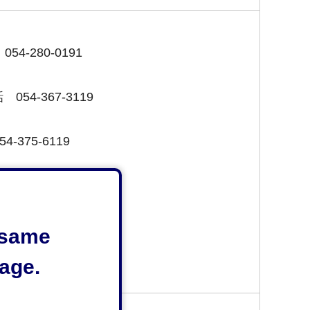
-280-0191
4-367-3119
375-6119
37-0119
548-32-1141
e same
age.
-53-0119