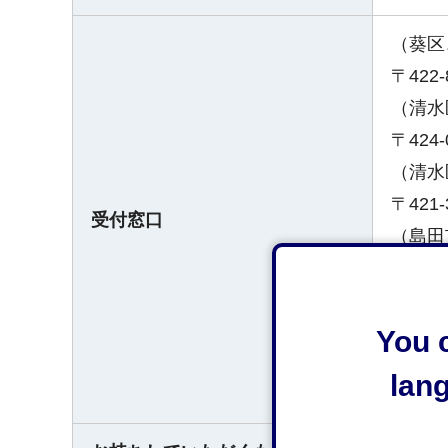
（葵区
〒422
（清水
〒424
（清水
〒421
受付窓口
（島田
〒427
（吉田
〒421
You c
（旧相
lan
〒421