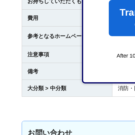
お持ちしていただくもの
なし
Tra
費用
なし
危
参考となるホームページ
注意事項
なし
After 1
備考
なし
大分類 > 中分類
消防・
お問い合わせ