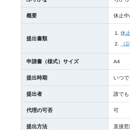
概要
休止中
休
提出書類
（
申請書（様式）サイズ
A4
提出時期
いつで
提出者
誰でも
代理の可否
可
提出方法
直接窓口又