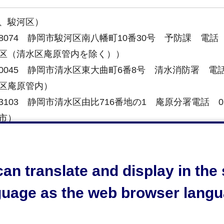
、駿河区）
-8074 静岡市駿河区南八幡町10番30号 予防課 電話 054
区（清水区庵原管内を除く））
-0045 静岡市清水区東大曲町6番8号 清水消防署 電話 05
区庵原管内）
-3103 静岡市清水区由比716番地の1 庵原分署電話 054-
市）
-0048 島田市旗指513番地の1 島田消防署 電話 0547-
町、旧榛原町（牧之原市））
-0301 榛原郡吉田町住吉1386番地の5 吉田消防署 電話 0
an translate and display in th
良町（牧之原市））
guage as the web browser langu
-0523 牧之原市波津191番地1 牧之原消防署 電話 0548