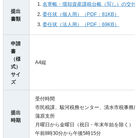
名寄帳・償却資産課税台帳（写し）の交付申
提出
委任状（個人用）（PDF：81KB）
書類
委任状（法人用）（PDF：69KB）
申請
書
（様
A4縦
式）
サイ
ズ
受付時間
市民税課、駿河税務センター、清水市税事務
提出
蒲原支所
時期
月曜日から金曜日（祝日・年末年始を除く）
午前8時30分から午後5時15分