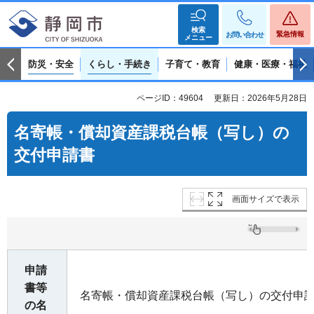
検索
緊急情報
お問い合わせ
メニュー
防災・安全
くらし・手続き
子育て・教育
健康・医療・福祉
ページID：49604
更新日：2026年5月28日
名寄帳・償却資産課税台帳（写し）の
交付申請書
画面サイズで表示
申請
書等
名寄帳・償却資産課税台帳（写し）の交付申
の名