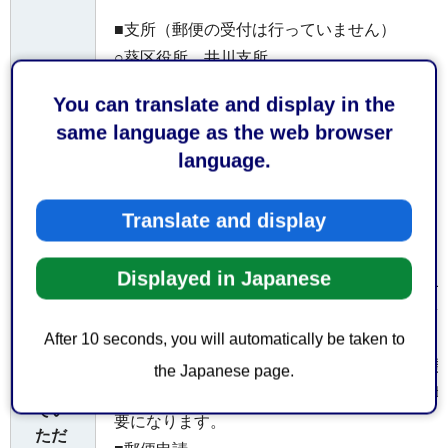
■支所（郵便の受付は行っていません）
○葵区役所 井川支所
電話 054-260-2211
You can translate and display in the
〒428-0504 静岡市葵区井川656番地の2
same language as the web browser
○駿河区役所 長田支所
language.
電話 054-259-5522
〒421-0132 静岡市駿河区上川原13番1号
Translate and display
○清水区役所 蒲原支所
電話 054-385-7770
Displayed in Japanese
〒421-3211 静岡市清水区蒲原新田一丁目21
■窓口申請
After 10 seconds, you will automatically be taken to
お持
窓口に来られた方の本人確認書類の提示が必
the Japanese page.
ちし
世帯の親族以外の代理人が証明書を請求する
てい
要になります。
ただ