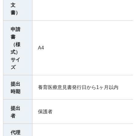
文
書）
申請
書
（様
A4
式）
サイ
ズ
提出
養育医療意見書発行日から1ヶ月以内
時期
提出
保護者
者
代理