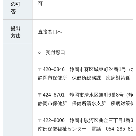
可
の可
否
提出
直接窓口へ
方法
○ 受付窓口
〒420−0846 静岡市葵区城東町24番1号
静岡市保健所 保健所総務課 疾病対策係 電話 
〒424−8701 静岡市清水区旭町6番8号（
静岡市保健所 保健所清水支所 疾病対策係 電話
〒422−8006 静岡市駿河区曲金三丁目1番3
南部保健福祉センター 電話 054−285−811