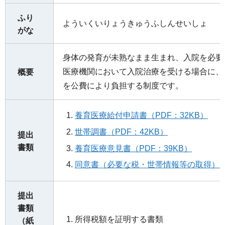
ふり
よういくいりょうきゅうふしんせいしょ
がな
身体の発育が未熟なまま生まれ、入院を必要
医療機関において入院治療を受ける場合に、
概要
を公費により負担する制度です。
養育医療給付申請書（PDF：32KB）
世帯調書（PDF：42KB）
提出
書類
養育医療意見書（PDF：39KB）
同意書（必要な税・世帯情報等の取得）（P
提出
書類
所得税額を証明する書類
（紙