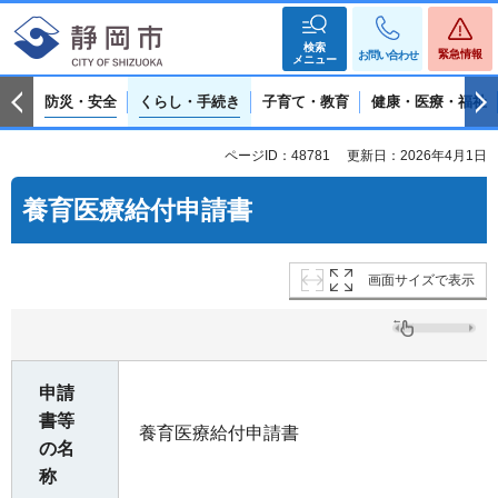
検索
緊急情報
お問い合わせ
メニュー
防災・安全
くらし・手続き
子育て・教育
健康・医療・福祉
ページID：48781
更新日：2026年4月1日
養育医療給付申請書
画面サイズで表示
申請
書等
養育医療給付申請書
の名
称