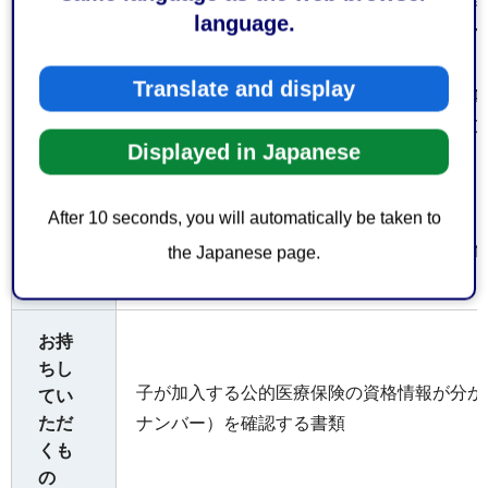
〒424−0053 静岡市清水区渋川二丁目12番
language.
清水保健福祉センター 電話 054−348−771
Translate and display
〒421−3203 静岡市清水区蒲原721番地の4
蒲原保健福祉センター 電話054−385−5670
Displayed in Japanese
○ 受付時間
After 10 seconds, you will automatically be taken to
平日午前8時30分から午後5時15分まで（
the Japanese page.
時まで）
お持
ちし
子が加入する公的医療保険の資格情報が分か
てい
ただ
ナンバー）を確認する書類
くも
の