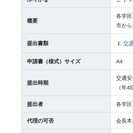
各学区
概要
市から
交
提出書類
申請書（様式）サイズ
A4
交通安
提出時期
（年4
提出者
各学区
代理の可否
会長本