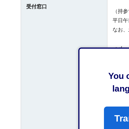
受付窓口
（持参
平日午
なお、
＜メー
anshin@
You c
メール
lan
＜FA
054-22
Tra
FAX