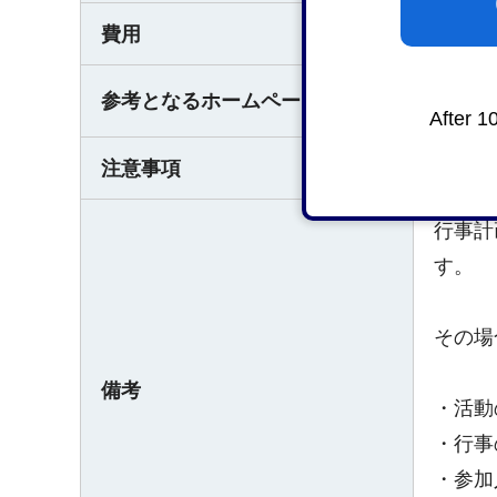
費用
無料で
交
参考となるホームページ
After 1
注意事項
なし
行事計
す。
その場
備考
・活動
・行事
・参加