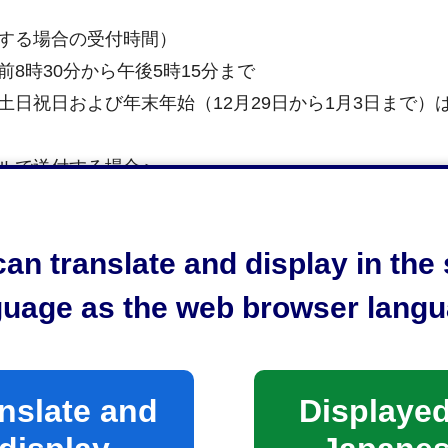
する場合の受付時間）
前8時30分から午後5時15分まで
土日祝日および年末年始（12月29日から1月3日まで
ルで送付する場合＞
city.shizuoka.lg.jp
an translate and display in th
による送付は、24時間受け付けています。
guage as the web browser langu
Xで送付する場合＞
1-1291
nslate and
Displayed
による送付は、24時間受け付けております。