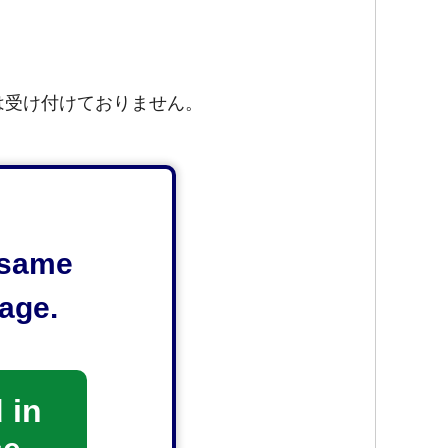
）は受け付けておりません。
e same
age.
 in