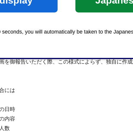
display
Japane
す
通安全運動
0 seconds, you will automatically be taken to the Japane
画を御報告いただく際、この様式によらず、独自に作成
合には
の日時
の内容
人数