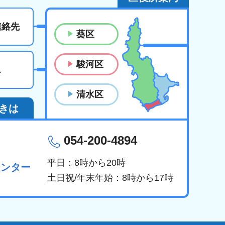
連絡先
葵区
駿河区
ス
清水区
きは
054-200-4894
平日：8時から20時
センター
土日祝/年末年始：8時から17時