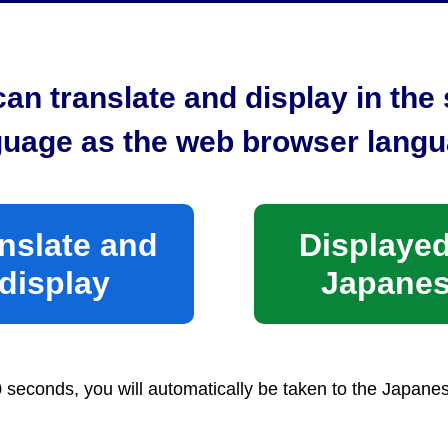
指定する日(友引)
an translate and display in th
guage as the web browser langu
内に住所を有する方
上)
)
娠4箇月以上の死胎等又は身体の一部）
nslate and
Displayed
娠4箇月未満の死胎等又は産汚物類）
display
Japane
が市外の方
上)
満)
0 seconds, you will automatically be taken to the Japane
妊娠4箇月以上の死胎等又は身体の一部）
娠4箇月未満の死胎等又は産汚物類）