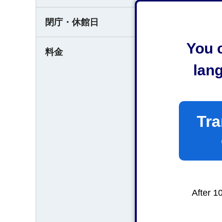
1月1日及び市長が
閉庁・休館日
You c
【斎場使用料】
料金
lan
（1）死亡時に市
・10,000円(12歳以
・6,000円(12歳未満
・4,000円（妊
Tra
・1,000円（妊
（2）死亡時に住所
・44,000円(12歳以
・26,000円(12歳未
After 1
・17,000円（
・4,000円（妊