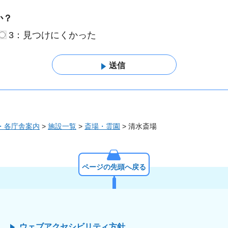
か？
3：見つけにくかった
・各庁舎案内
>
施設一覧
>
斎場・霊園
> 清水斎場
ページの先頭へ戻る
ウェブアクセシビリティ方針