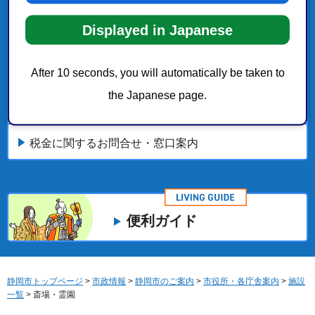
Displayed in Japanese
防災・安全
美術館・博物館・動物園
After 10 seconds, you will automatically be taken to
the Japanese page.
ふるさと納税（ふるさと寄附金）のご案内
税金に関するお問合せ・窓口案内
便利ガイド
静岡市トップページ
>
市政情報
>
静岡市のご案内
>
市役所・各庁舎案内
>
施設
一覧
> 斎場・霊園