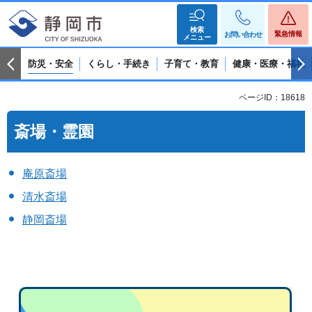
検索
緊急情報
お問い合わせ
メニュー
防災・安全
くらし・手続き
子育て・教育
健康・医療・福祉
ページID：18618
斎場・霊園
庵原斎場
清水斎場
静岡斎場