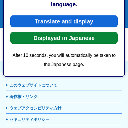
language.
便利ガイド
Translate and display
Displayed in Japanese
静岡市トップページ
>
市政情報
>
条例・規則・要綱
>
要綱
>
建設局道路部道路
計画課 要綱一覧
> 委員会等設置
After 10 seconds, you will automatically be taken to
ページの先頭へ戻る
the Japanese page.
このウェブサイトについて
著作権・リンク
ウェブアクセシビリティ方針
セキュリティポリシー