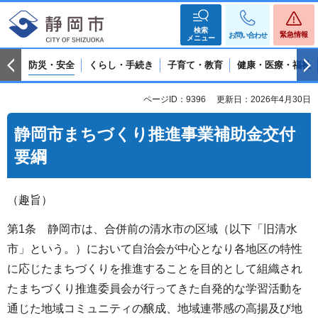
検索
緊急情報
お問い合わせ
メニュー
防災・安全
くらし・手続き
子育て・教育
健康・医療・福祉
ページID：9396
更新日：2026年4月30日
静岡市まちづくり推進事業補助金交付
要綱
（趣旨）
第1条 静岡市は、合併前の清水市の区域（以下「旧清水
市」という。）において自治会が中心となり各地区の特性
に応じたまちづくりを推進することを目的として組織され
たまちづくり推進委員会が行ってきた自発的な学習活動を
通じた地域コミュニティの醸成、地域連帯感の高揚及び地