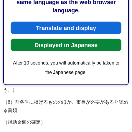
same language as the web browser
日までにまちづくり推進事業実績報告書（様式第8号）に次
language.
に掲げる書類を添付して、市長に提出しなければならな
い。
Translate and display
（1）事業実施報告書（様式第9号）
Displayed in Japanese
（2）事業収支決算書（様式第10号）
（3）事業別収支決算書（様式第11号）
After 10 seconds, you will automatically be taken to
（4）領収書の写し等の支出の根拠がわかるもの
the Japanese page.
（5）活動実績記録（チラシ、パンフレット、写真等をい
う。）
（6）前各号に掲げるもののほか、市長が必要があると認め
る書類
（補助金額の確定）