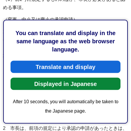
める事項。
（変更、中止又は廃止の承認申請）
第10条 補助金の交付の決定を受けた者（以下「補助事業
You can translate and display in the
者」という。）は、補助事業を変更し、中止し、又は廃止
same language as the web browser
しようとするときは、既成宅地土砂災害防止等施設設置事
language.
業変更（中止・廃止）承認申請書（様式第5号）に次に掲げ
る書類又は図面を添付の上市長に提出し、その承認を受け
Translate and display
なければならない。
Displayed in Japanese
（1）変更内容を示した書類
（2）見積書
After 10 seconds, you will automatically be taken to
（3）前2号に掲げるもののほか、市長が必要があると認め
the Japanese page.
る書類
2 市長は、前項の規定により承認の申請があったときは、