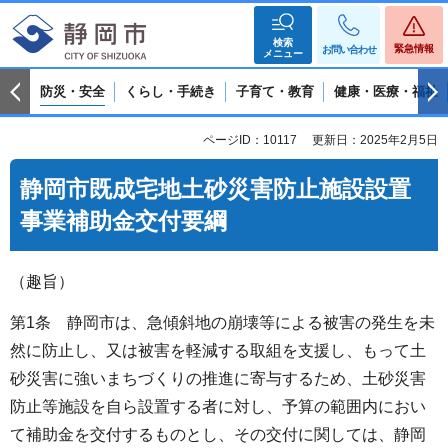
検索
緊急情報
お問い合わせ
メニュー
防災・安全
くらし・手続き
子育て・教育
健康・医療・福祉
ページID：10117
更新日：2025年2月5日
静岡市既成宅地土砂災害防止施設設置
事業補助金交付要綱
（趣旨）
第1条 静岡市は、急傾斜地の崩壊等による被害の発生を未
然に防止し、又は被害を軽減する取組を支援し、もって土
砂災害に強いまちづくりの推進に寄与するため、土砂災害
防止等施設を自ら設置する者に対し、予算の範囲内におい
て補助金を交付するものとし、その交付に関しては、静岡