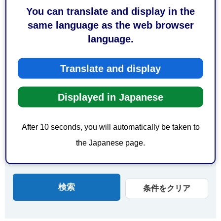
You can translate and display in the
由比駅周辺
蒲原駅周辺
same language as the web browser
新蒲原駅周辺
language.
エリアで探す
Translate and display
葵区
駿河区
清水区
日本平
Displayed in Japanese
三保
オクシズ（奥大井）
After 10 seconds, you will automatically be taken to
オクシズ（安倍奥）
オクシズ（奥藁科）
the Japanese page.
オクシズ（奥清水）
開催地域について
条件をクリア