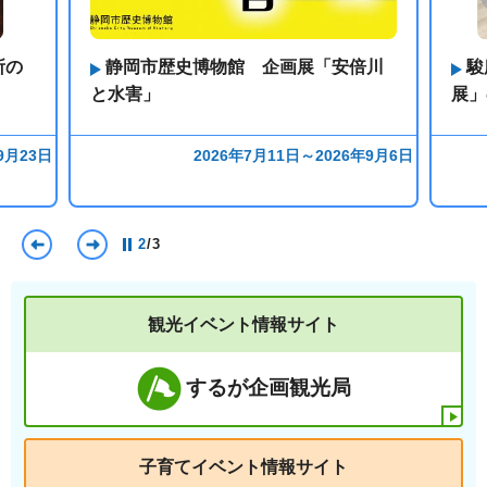
所の
静岡市歴史博物館 企画展「安倍川
駿
と水害」
展」
9月23日
2026年7月11日～2026年9月6日
前のスライドを表示
次のスライドを表示
2
/
3
観光イベント情報サイト
するが企画観光局
子育てイベント情報サイト