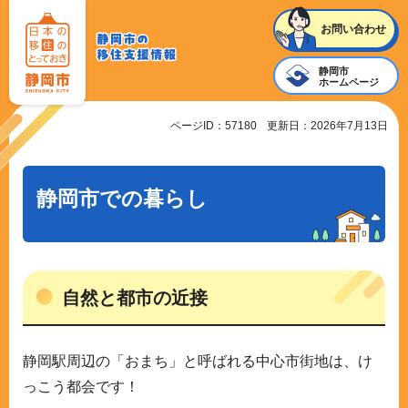
静岡
お問い合わせ
静岡市
市の
静岡市
移住
の
ホームページ
支援
移住支
ページID：57180
更新日：2026年7月13日
情報
援情報
静岡市での暮らし
自然と都市の近接
静岡駅周辺の「おまち」と呼ばれる中心市街地は、け
っこう都会です！