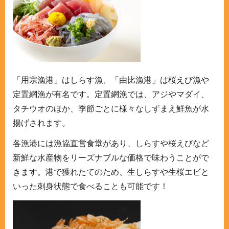
「用宗漁港」はしらす漁、「由比漁港」は桜えび漁や
定置網漁が有名です。定置網漁では、アジやマダイ、
タチウオのほか、季節ごとに様々なしずまえ鮮魚が水
揚げされます。
各漁港には漁協直営食堂があり、しらすや桜えびなど
新鮮な水産物をリーズナブルな価格で味わうことがで
きます。港で獲れたてのため、生しらすや生桜エビと
いった刺身状態で食べることも可能です！