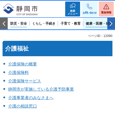
検索
緊急情報
お問い合わせ
メニュー
防災・安全
くらし・手続き
子育て・教育
健康・医療・福祉
ページID：12090
介護福祉
介護保険の概要
介護保険料
介護保険サービス
静岡市が実施している介護予防事業
介護事業者のみなさまへ
介護の相談窓口