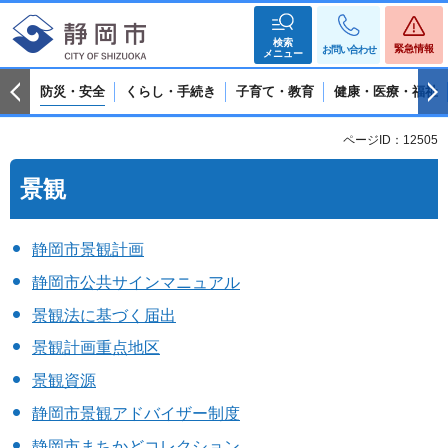
検索
緊急情報
お問い合わせ
メニュー
防災・安全
くらし・手続き
子育て・教育
健康・医療・福祉
ページID：12505
景観
静岡市景観計画
静岡市公共サインマニュアル
景観法に基づく届出
景観計画重点地区
景観資源
静岡市景観アドバイザー制度
静岡市まちかどコレクション