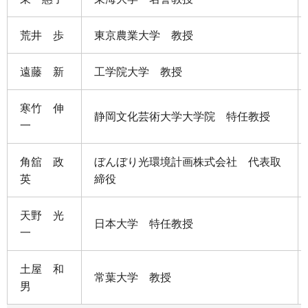
荒井 歩
東京農業大学 教授
遠藤 新
工学院大学 教授
寒竹 伸
静岡文化芸術大学大学院 特任教授
一
角舘 政
ぼんぼり光環境計画株式会社 代表取
英
締役
天野 光
日本大学 特任教授
一
土屋 和
常葉大学 教授
男