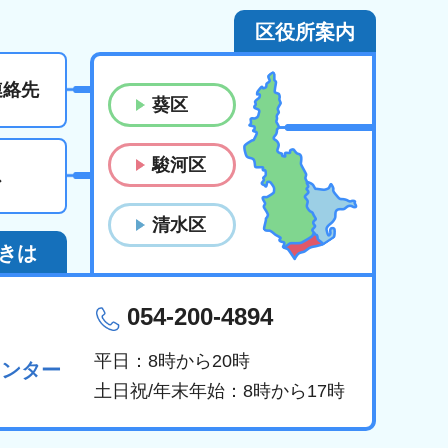
区役所案内
連絡先
葵区
駿河区
ス
清水区
きは
054-200-4894
平日：8時から20時
センター
土日祝/年末年始：8時から17時