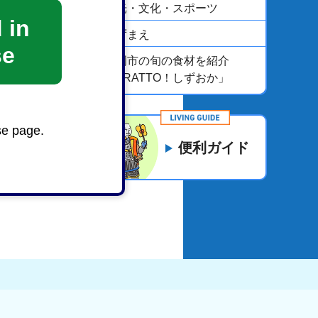
観光・文化・スポーツ
 in
しずまえ
se
静岡市の旬の食材を紹介
「ZRATTO！しずおか」
se page.
便利ガイド