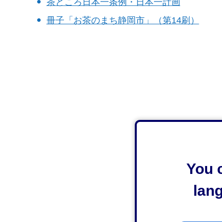
茶どころ日本一条例・日本一計画
冊子「お茶のまち静岡市」（第14刷）
You c
lan