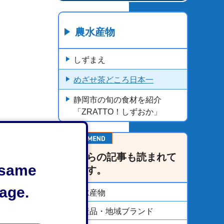
農水産物
しずまえ
めざせ茶どころ日本一
静岡市の旬の食材を紹介
「ZRATTO！しずおか」
こちらの記事も読まれて
e same
います。
age.
農水産物
特産品・地域ブランド