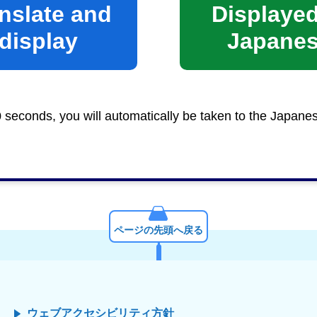
nslate and
Displayed
display
Japane
0 seconds, you will automatically be taken to the Japane
介
>
葵区
>
区政情報
> 葵区の魅力づくり事業
ページの先頭へ戻る
ウェブアクセシビリティ方針