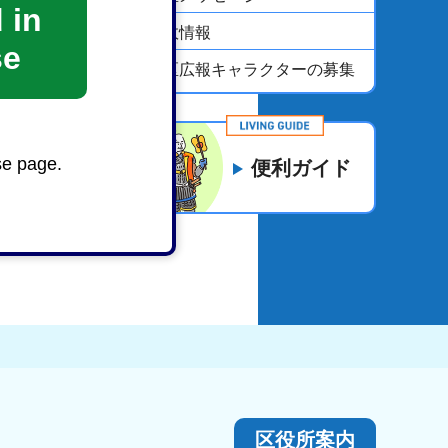
 in
区政情報
se
葵区広報キャラクターの募集
se page.
便利ガイド
区役所案内