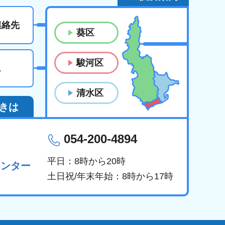
連絡先
葵区
駿河区
ス
清水区
きは
054-200-4894
平日：8時から20時
センター
土日祝/年末年始：8時から17時