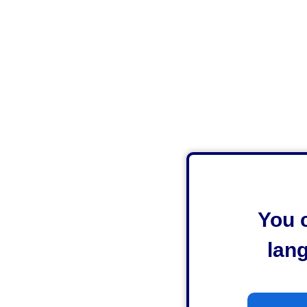
You c
lan