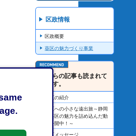
区政情報
区政概要
葵区の魅力づくり事業
こちらの記事も読まれて
います。
e same
葵区の紹介
age.
葵区への小さな遠出旅～静岡
市葵区の魅力を詰め込んだ動
画公開中！～
葵区メッセージ