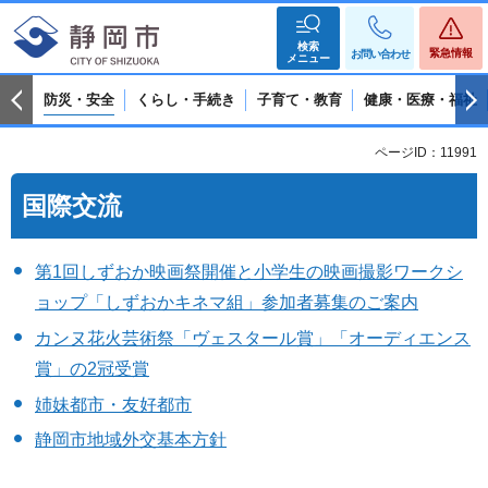
検索
緊急情報
お問い合わせ
メニュー
防災・安全
くらし・手続き
子育て・教育
健康・医療・福祉
ページID：11991
国際交流
第1回しずおか映画祭開催と小学生の映画撮影ワークシ
ョップ「しずおかキネマ組」参加者募集のご案内
カンヌ花火芸術祭「ヴェスタール賞」「オーディエンス
賞」の2冠受賞
姉妹都市・友好都市
静岡市地域外交基本方針