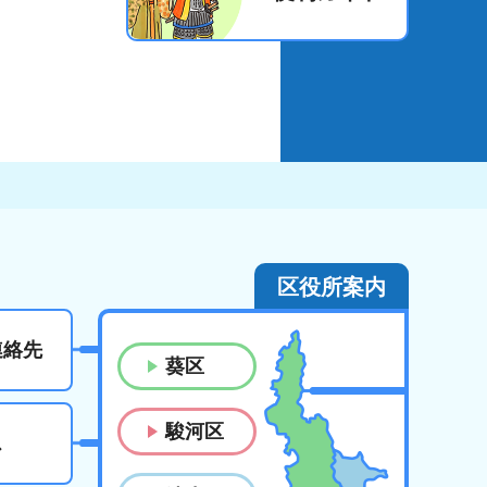
区役所案内
連絡先
葵区
駿河区
ス