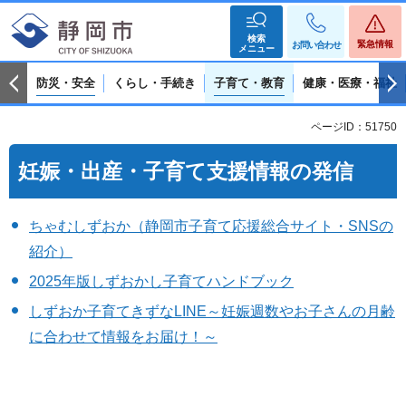
検索
緊急情報
お問い合わせ
メニュー
防災・安全
くらし・手続き
子育て・教育
健康・医療・福祉
ページID：51750
妊娠・出産・子育て支援情報の発信
ちゃむしずおか（静岡市子育て応援総合サイト・SNSの
紹介）
2025年版しずおかし子育てハンドブック
しずおか子育てきずなLINE～妊娠週数やお子さんの月齢
に合わせて情報をお届け！～