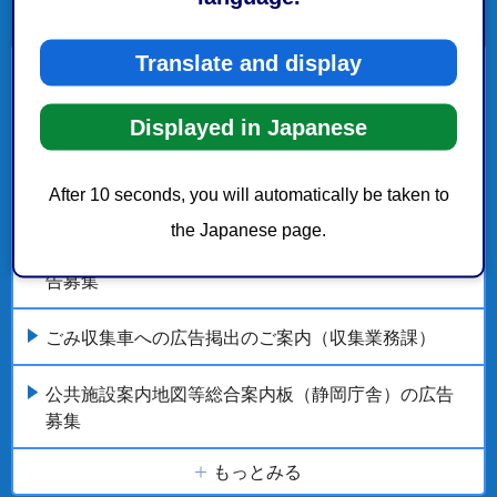
Translate and display
静岡市の広告事業(広告主の募集)
Displayed in Japanese
静岡庁舎来庁者用地下駐車場パネル広告の広告募集
After 10 seconds, you will automatically be taken to
【広告主募集】令和9年度納税通知書用封筒
the Japanese page.
公共施設案内地図等総合案内板（清水庁舎）への広
告募集
ごみ収集車への広告掲出のご案内（収集業務課）
公共施設案内地図等総合案内板（静岡庁舎）の広告
募集
もっとみる