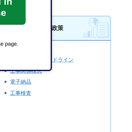
 in
se
公共事業の技術政策
se page.
積算基準・単価
共通仕様書・ガイドライン
工事関係様式
電子納品
工事検査