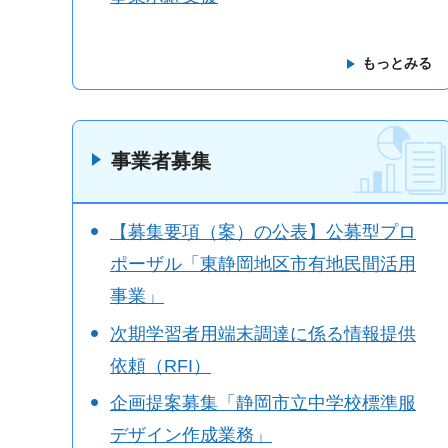
もっとみる
事業者募集
【募集要項（案）の公表】公募型プロ
ポーザル「東静岡地区市有地民間活用
事業」
次期学習者用端末調達に係る情報提供
依頼（RFI）
企画提案募集「静岡市立中学校標準服
デザイン作成業務」