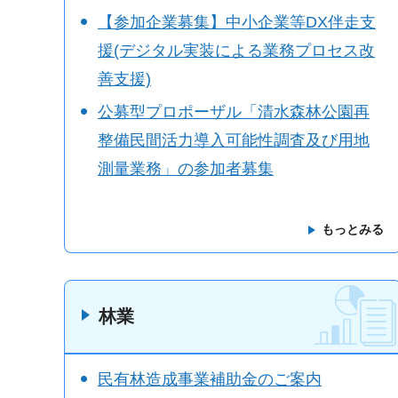
【参加企業募集】中小企業等DX伴走支
援(デジタル実装による業務プロセス改
善支援)
公募型プロポーザル「清水森林公園再
整備民間活力導入可能性調査及び用地
測量業務」の参加者募集
もっとみる
林業
民有林造成事業補助金のご案内