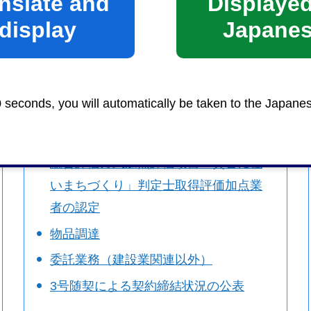
nslate and
Displayed
display
Japane
入札・契約
0 seconds, you will automatically be taken to the Japane
インボイス対応用静岡市への請求書の
様式
総合評価方式加点評価項目「災害に強
いまちづくり」判定士取得評価加点業
者の認定
物品調達
委託業務（建設業関連以外）
3号随契による契約締結状況の公表