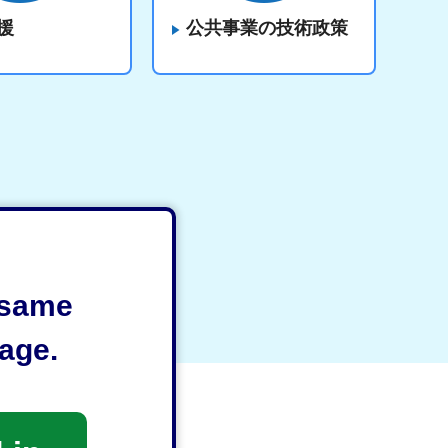
援
公共事業の技術政策
e same
age.