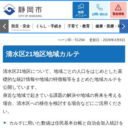
検索
緊急情報
お問い合わせ
メニュー
防災・安全
くらし・手続き
子育て・教育
健康・医療・福祉
ページID：51294
更新日：2026年3月6日
清水区21地区地域カルテ
清水区21地区について、地域ごとの人口をはじめとした基
礎的な統計情報や地域の特徴報等をまとめた地域カルテを
公開しています。
身近な地域で起きている課題の解決や地域の将来を考える
場合、清水区への移住を検討する場合などにご活用くださ
い。
カルテに用いた数値は住民基本台帳と自治会加入統計を