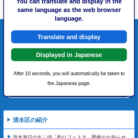
You can translate and display in the
same language as the web browser
language.
Translate and display
Displayed in Japanese
After 10 seconds, you will automatically be taken to
the Japanese page.
清水区の紹介
清水港日の出ふ頭「釣りフェスタ」開催のお知らせ