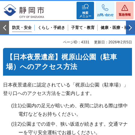
検索
緊急情報
お問い合わせ
メニュー
防災・安全
くらし・手続き
子育て・教育
健康・医療・福祉
ページID：4331
更新日：2026年2月5日
【日本夜景遺産】梶原山公園（駐車
場）へのアクセス方法
日本夜景遺産に認定されている「梶原山公園（駐車場）」
登り口へのアクセス方法をご案内します。
(注1)公園内の足元が暗いため、夜間に訪れる際は懐中
電灯などをお持ちください。
(注2)公園までの道中、狭い坂道が続きます。交通マナ
ーを守り安全運転でお越しください。