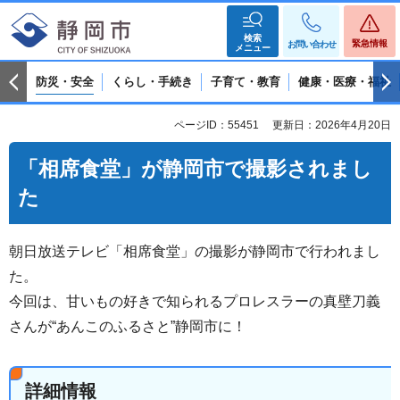
検索
緊急情報
お問い合わせ
メニュー
防災・安全
くらし・手続き
子育て・教育
健康・医療・福祉
ページID：55451
更新日：2026年4月20日
「相席食堂」が静岡市で撮影されまし
た
朝日放送テレビ「相席食堂」の撮影が静岡市で行われまし
た。
今回は、甘いもの好きで知られるプロレスラーの真壁刀義
さんが“あんこのふるさと”静岡市に！
詳細情報