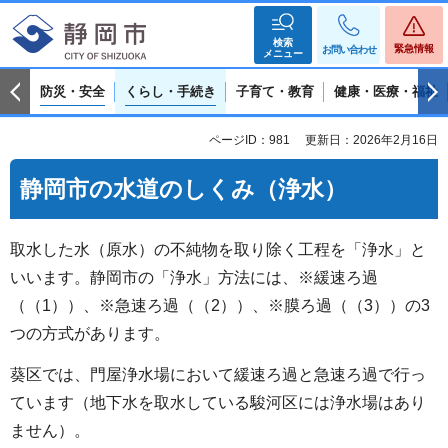
検索
緊急情報
お問い合わせ
メニュー
防災・安全
くらし・手続き
子育て・教育
健康・医療・福祉
ページID：981
更新日：2026年2月16日
静岡市の水道のしくみ（浄水）
取水した水（原水）の不純物を取り除く工程を「浄水」と
いいます。静岡市の「浄水」方法には、※緩速ろ過
（（1））、※急速ろ過（（2））、※膜ろ過（（3））の3
つの方式があります。
葵区では、門屋浄水場において緩速ろ過と急速ろ過で行っ
ています（地下水を取水している駿河区には浄水場はあり
ません）。