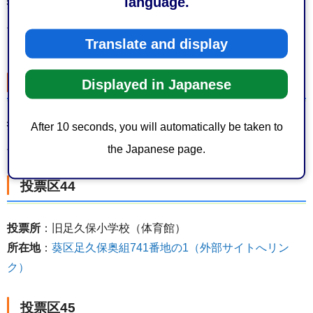
language.
投票所
：静岡市立美和中学校
所在地
：
葵区足久保口組3276番地の2（外部サイトへリン
Translate and display
ク）
Displayed in Japanese
投票区43
投票所
：静岡市立松野小学校
After 10 seconds, you will automatically be taken to
所在地
：
葵区松野598番地の2（外部サイトへリンク）
the Japanese page.
投票区44
投票所
：旧足久保小学校（体育館）
所在地
：
葵区足久保奥組741番地の1（外部サイトへリン
ク）
投票区45