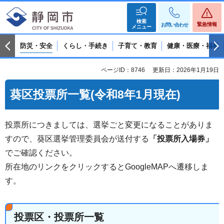
検索
緊急情報
お問い合わせ
メニュー
防災・安全
くらし・手続き
子育て・教育
健康・医療・福祉
ページID：8746
更新日：2026年1月19日
葵区投票所一覧(令和8年1月現在)
投票所につきましては、選挙ごと変更になることがありま
すので、葵区選挙管理委員会が送付する
「投票所入場券」
でご確認ください。
所在地のリンクをクリックするとGoogleMAPへ遷移しま
す。
投票区・投票所一覧