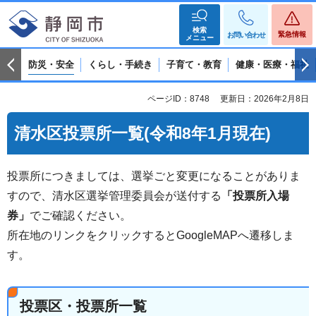
検索
緊急情報
お問い合わせ
メニュー
防災・安全
くらし・手続き
子育て・教育
健康・医療・福祉
ページID：8748
更新日：2026年2月8日
清水区投票所一覧(令和8年1月現在)
投票所につきましては、選挙ごと変更になることがありま
すので、清水区選挙管理委員会が送付する
「投票所入場
券」
でご確認ください。
所在地のリンクをクリックするとGoogleMAPへ遷移しま
す。
投票区・投票所一覧