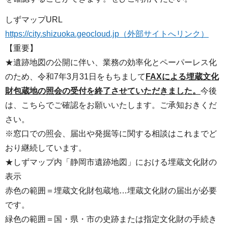
しずマップURL
https://city.shizuoka.geocloud.jp（外部サイトへリンク）
【重要】
★遺跡地図の公開に伴い、業務の効率化とペーパーレス化
のため、令和7年3月31日をもちまして
FAXによる埋蔵文化
財包蔵地の照会の受付を終了させていただきました。
今後
は、こちらでご確認をお願いいたします。ご承知おきくだ
さい。
※窓口での照会、届出や発掘等に関する相談はこれまでど
おり継続しています。
★しずマップ内「静岡市遺跡地図」における埋蔵文化財の
表示
赤色の範囲＝埋蔵文化財包蔵地…埋蔵文化財の届出が必要
です。
緑色の範囲＝国・県・市の史跡または指定文化財の手続き