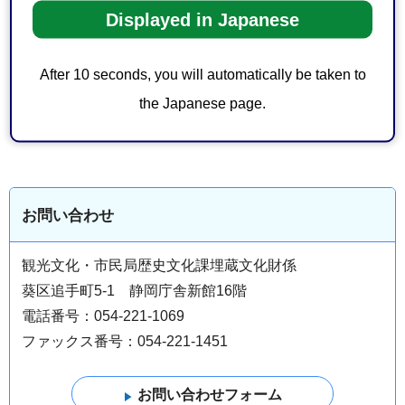
埋蔵文化財発掘の届出書（ワード：27KB）
Displayed in Japanese
埋蔵文化財発掘の届出書記入例（ワード：44KB）
After 10 seconds, you will automatically be taken to
開発等に伴う埋蔵文化財の確認・試掘調査について
（依
頼）（ワード：32KB）
the Japanese page.
遺跡・遺跡確認調査承諾書（ワード：28KB）
お問い合わせ
観光文化・市民局歴史文化課埋蔵文化財係
葵区追手町5-1 静岡庁舎新館16階
電話番号：054-221-1069
ファックス番号：054-221-1451