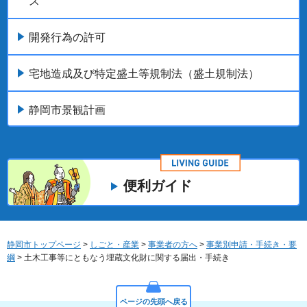
ス
開発行為の許可
宅地造成及び特定盛土等規制法（盛土規制法）
静岡市景観計画
便利ガイド
静岡市トップページ
>
しごと・産業
>
事業者の方へ
>
事業別申請・手続き・要
綱
> 土木工事等にともなう埋蔵文化財に関する届出・手続き
ページの先頭へ戻る