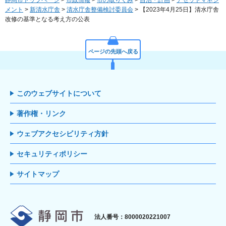
静岡市トップページ
>
市政情報
>
市の取りくみ
>
自治・計画
>
アセットマネジ
メント
>
新清水庁舎
>
清水庁舎整備検討委員会
> 【2023年4月25日】清水庁舎
改修の基準となる考え方の公表
ページの先頭へ戻る
このウェブサイトについて
著作権・リンク
ウェブアクセシビリティ方針
セキュリティポリシー
サイトマップ
静岡市
法人番号：8000020221007