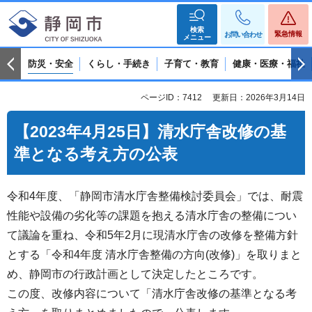
検索
緊急情報
お問い合わせ
メニュー
防災・安全
くらし・手続き
子育て・教育
健康・医療・福祉
ページID：7412
更新日：2026年3月14日
【2023年4月25日】清水庁舎改修の基
準となる考え方の公表
令和4年度、「静岡市清水庁舎整備検討委員会」では、耐震
性能や設備の劣化等の課題を抱える清水庁舎の整備につい
て議論を重ね、令和5年2月に現清水庁舎の改修を整備方針
とする「令和4年度 清水庁舎整備の方向(改修)」を取りまと
め、静岡市の行政計画として決定したところです。
この度、改修内容について「清水庁舎改修の基準となる考