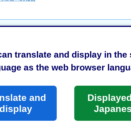
an translate and display in th
駅東口まちづくり共創係
guage as the web browser langu
nslate and
Displayed
display
Japane