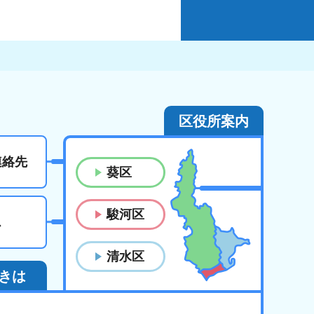
区役所案内
連絡先
葵区
駿河区
ス
清水区
きは