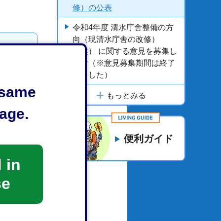
修）の公表
令和4年度 清水庁舎整備の方
向（現清水庁舎の改修）
（案） に関する意見を募集し
ます（※意見募集期間は終了
しました）
e same
もっとみる
age.
便利ガイド
 in
se