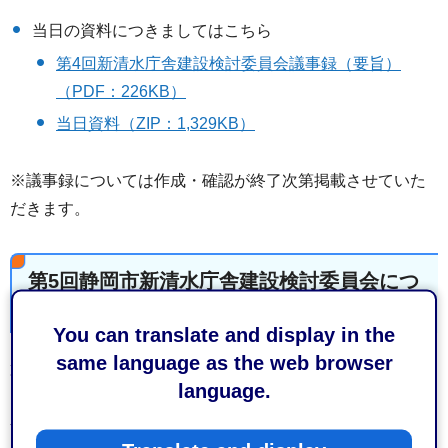
当日の資料につきましてはこちら
第4回新清水庁舎建設検討委員会議事録（要旨）
（PDF：226KB）
当日資料（ZIP：1,329KB）
※議事録については作成・確認が終了次第掲載させていた
だきます。
第5回静岡市新清水庁舎建設検討委員会につ
いて
You can translate and display in the
same language as the web browser
第5回静岡市新清水庁舎建設検討委員会
language.
開催日：平成30年1月24日（水曜日）10時00分～12時00分
会場：清水庁舎 3階 313会議室