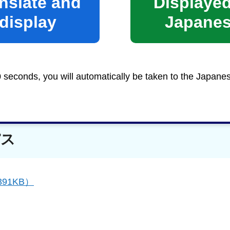
nslate and
Displayed
display
Japane
サイトへリンク）
からお申し込みください。（静岡市が
orm.jp）」へ移動します。）
0 seconds, you will automatically be taken to the Japane
パス
91KB）