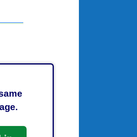
e same
age.