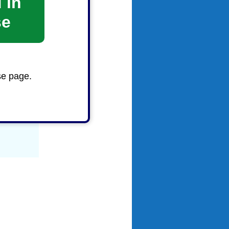
 in
se
導入して
se page.