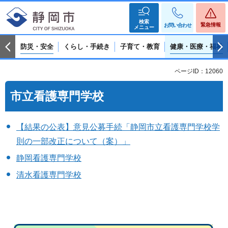
検索
緊急情報
お問い合わせ
メニュー
防災・安全
くらし・手続き
子育て・教育
健康・医療・福祉
ページID：12060
市立看護専門学校
【結果の公表】意見公募手続「静岡市立看護専門学校学
則の一部改正について（案）」
静岡看護専門学校
清水看護専門学校