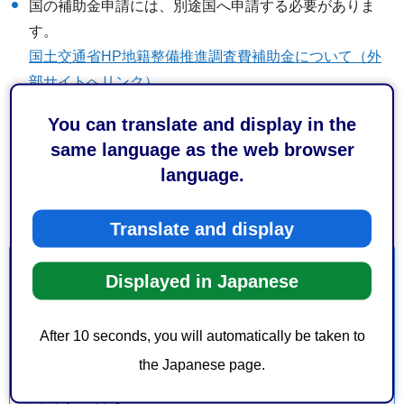
国の補助金申請には、別途国へ申請する必要がありま
す。
国土交通省HP地籍整備推進調査費補助金について（外
部サイトへリンク）
市に補助申請することで、県の補助を併せて受けられま
You can translate and display in the
す。
same language as the web browser
静岡市地籍整備推進調査費補助金パンフレット（PDF：
language.
467KB）
Translate and display
お問い合わせ
Displayed in Japanese
建設局土木部建設政策課地籍第1係 ・地籍第２係
After 10 seconds, you will automatically be taken to
葵区追手町5-1 静岡庁舎新館6階
the Japanese page.
電話番号：054-221-1145・054-221-1464
ファックス番号：054-221-1246