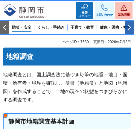
検索
緊急情報
お問い合わせ
メニュー
防災・安全
くらし・手続き
子育て・教育
健康・医療・福祉
ページID：7630
更新日：2026年7月2日
地籍調査
地籍調査とは、国土調査法に基づき毎筆の地番・地目・面
積・所有者・境界を確認し、簿冊（地籍簿）と地図（地籍
図）を作成することで、土地の現在の状態をつまびらかに
する調査です。
静岡市地籍調査基本計画