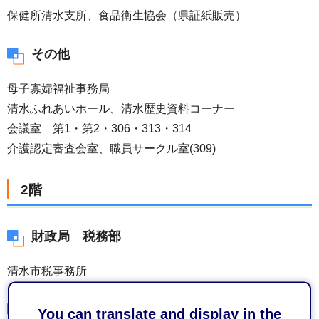
保健所清水支所、食品衛生協会（県証紙販売）
その他
母子寡婦福祉事務局
清水ふれあいホール、清水歴史資料コーナー
会議室 第1・第2・306・313・314
介護認定審査会室、職員サークル室(309)
2階
財政局 税務部
清水市税事務所
保健福祉長寿局 保健衛生医療部
You can translate and display in the