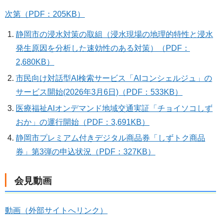
次第（PDF：205KB）
静岡市の浸水対策の取組（浸水現場の地理的特性と浸水
発生原因を分析した速効性のある対策）（PDF：
2,680KB）
市民向け対話型AI検索サービス「AIコンシェルジュ」の
サービス開始(2026年3月6日)（PDF：533KB）
医療福祉AIオンデマンド地域交通実証「チョイソコしず
おか」の運行開始（PDF：3,691KB）
静岡市プレミアム付きデジタル商品券「しずトク商品
券」第3弾の申込状況（PDF：327KB）
会見動画
動画（外部サイトへリンク）