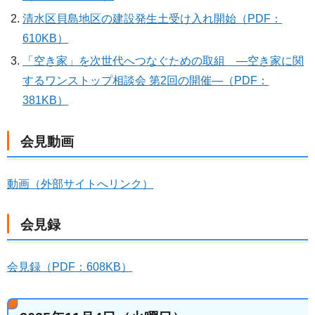
清水区貝島地区の建設発生土受け入れ開始（PDF：
610KB）
「空き家」を次世代へつなぐための取組 ―空き家に関
するワンストップ相談会 第2回の開催―（PDF：
381KB）
会見動画
動画（外部サイトへリンク）
会見録
会見録（PDF：608KB）