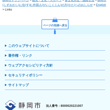
静岡市トップページ
>
観光・文化・スポーツ
>
多文化共生・国際交流
>
静岡市
(しずおかし)に住(す)む外国人(がいこくじん)の方(かた)へのおしらせ
>
English
> Links
ページの先頭へ戻る
このウェブサイトについて
著作権・リンク
ウェブアクセシビリティ方針
セキュリティポリシー
サイトマップ
静岡市
法人番号：8000020221007