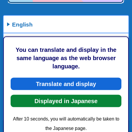
English
About Shizuoka City
You can translate and display in the
Child & Education
same language as the web browser
language.
Welfare
Translate and display
Garbage Disposal
Displayed in Japanese
Residence Registration & Housing
もっとみる
After 10 seconds, you will automatically be taken to
the Japanese page.