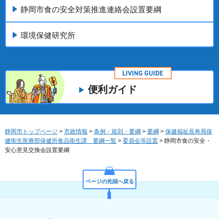
静岡市食の安全対策推進連絡会設置要綱
環境保健研究所
便利ガイド
静岡市トップページ
>
市政情報
>
条例・規則・要綱
>
要綱
>
保健福祉長寿局保
健衛生医療部保健所食品衛生課 要綱一覧
>
委員会等設置
> 静岡市食の安全・
安心意見交換会設置要綱
ページの先頭へ戻る