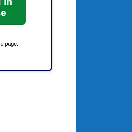
 in
se
se page.