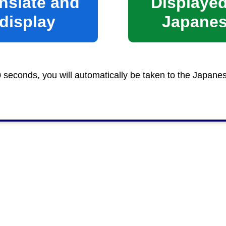
nslate and
Displayed
display
Japane
0 seconds, you will automatically be taken to the Japane