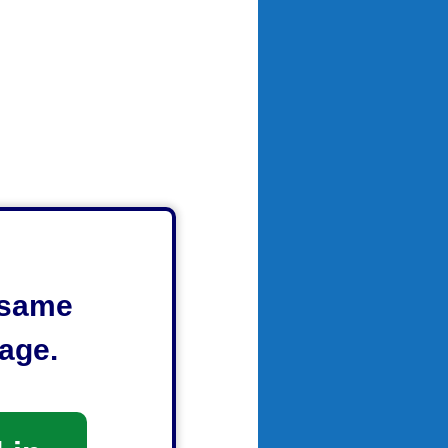
e same
age.