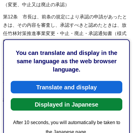
（変更、中止又は廃止の承認）
第12条 市長は、前条の規定により承認の申請があったと
きは、その内容を審査し、承認すべきと認めたときは、放
任竹林対策推進事業変更・中止・廃止・承認通知書（様式
第7号）により補助事業団体に通知するものとする。
You can translate and display in the
（実績報告）
same language as the web browser
第13条 補助事業団体は、当該補助事業が完了したとき
language.
（補助事業の廃止の承認を得た場合を含む。）、又は補助
金の交付の決定に係る会計年度が終了したときは、速やか
Translate and display
に放任竹林対策推進事業実績報告書（様式第7号。以下「実
績報告書」という。）に次に掲げる書類を添付して、市長
Displayed in Japanese
に提出しなければならない。
（1）収支決算書（様式第3号）
After 10 seconds, you will automatically be taken to
the Japanese page.
（2）金銭出納簿（様式第8号）