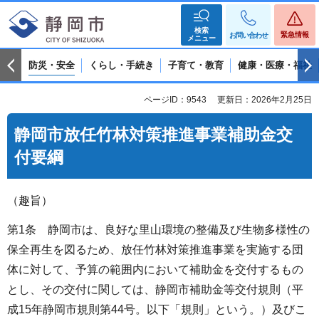
検索
緊急情報
お問い合わせ
メニュー
防災・安全
くらし・手続き
子育て・教育
健康・医療・福祉
ページID：9543
更新日：2026年2月25日
静岡市放任竹林対策推進事業補助金交
付要綱
（趣旨）
第1条 静岡市は、良好な里山環境の整備及び生物多様性の
保全再生を図るため、放任竹林対策推進事業を実施する団
体に対して、予算の範囲内において補助金を交付するもの
とし、その交付に関しては、静岡市補助金等交付規則（平
成15年静岡市規則第44号。以下「規則」という。）及びこ